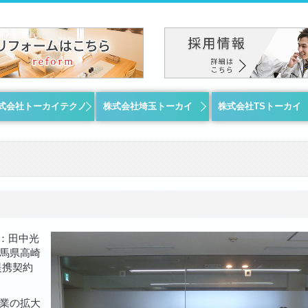
式会社トーカイテクノ
株式会社埼玉トーカイ
株式会社TSトーカイ
会社情報
事業内容
リフォームの流れ
施工実績
採用情報
お問い合わせ
事業内容
施工実績
採用情報
お問い合わせ
事業内容
施工実績
採用情報
お問い合わせ
：田中光
馬県高崎
提携契約
業の拡大