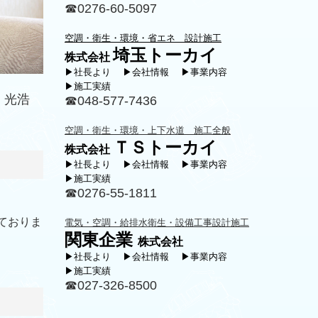
☎0276-60-5097
空調・衛生・環境・省エネ 設計施工
埼玉トーカイ
株式会社
▶社長より
▶会社情報
▶事業内容
▶施工実績
浩
☎048-577-7436
空調・衛生・環境・上下水道 施工全般
ＴＳトーカイ
株式会社
▶社長より
▶会社情報
▶事業内容
▶施工実績
☎0276-55-1811
ておりま
電気・空調・給排水衛生・設備工事設計施工
関東企業
株式会社
▶
社長より
▶
会社情報
▶
事業内容
▶施工実績
☎027-326-8500