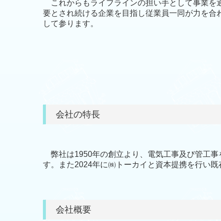
これからもライフラインの担い手として事業を
要とされ続ける企業を目指し従業員一同が力を合
して参ります。
代表取締役
会社の特長
弊社は1950年の創立より、電気工事及び管工
す。また2024年に㈱トーカイと資本提携を行い
会社概要