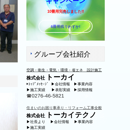
キャンペーン
10畳用完売しました!!
6畳用残りわずか!
グループ会社紹介
空調・衛生・電気・環境・省エネ 設計施工
トーカイ
株式会社
▶
ﾄｯﾌﾟﾒｯｾｰｼﾞ
▶会社情報
▶事業内容
▶施工実績
▶表彰実績
▶採用情報
☎0276-46-5821
住まいのお困り事承り・リフォーム工事全般
トー
カイテクノ
株式会社
▶社長より
▶会社情報
▶事業内容
▶施工実績