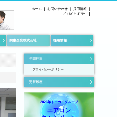
｜
ホーム
｜
お問い合わせ
｜
採用情報
｜
ﾌﾟﾗｲﾊﾞｼｰﾎﾟﾘｼｰ
｜
関東企業株式会社
採用情報
事業内容
採用情報
お問い合わせ
社員インタビュー
年間行事
プライバシーポリシー
更新履歴
2026年トーカイグループ
エアコン
