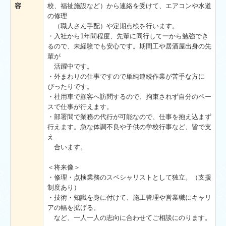
容
校、福祉施設など）から連絡を受けて、エアコンや⽔道
の修理
（職人さん手配）や定期点検を行います。
・入社から1年間程度、先輩に同行して一から勉強でき
るので、未経験でも安心です。期間工や居酒屋出身の先
輩が
活躍中です。
・外まわりの仕事ですので単純連続作業が苦⼿な⽅に
ぴったりです。
・社用⾞で顧客へ訪問するので、拘束されず⾃分のペー
スで仕事が⾏えます。
・部署間で業務の代⾏が可能なので、仕事を抱え込まず
⾏えます。急な体調不良や子供の学校行事など、皆で支
え
合います。
＜将来像＞
・修理・点検業務のスペシャリストとして独立。（支援
制度あり）
・技術・知識を身に付けて、施工管理や営業職にキャリ
アの幅を拡げる。
など、一人一人の志向に合わせてご相談にのります。