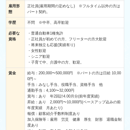
雇用形
正社員(雇用期間の定めなし) ※フルタイム以外の方は
態
パート契約。
学歴
不問 ※中卒、高卒歓迎
必要な
・普通自動⾞1種免許
資格
・正社員が初めての⽅、フリーターの⽅大歓迎
・将来独⽴も応援(実績有り)
・⼥性歓迎
・シニア歓迎
・子育て中、介護中の方、歓迎。
賃⾦
給与：200,000〜500,000円 ※パートの方は日給 10,00
0円～
⼿当：みなし⼿当、役職⼿当、資格⼿当 他
通勤⼿当：4,100〜32,000円
賞与：あり 年2回計4.00⽉分(前年度実績)
昇給：あり 2,000円〜10,000円(ベースアップ込みの前
年度実績 ⽉あたり)
報償：顧客紹介手数料制度あり
加⼊保険等：雇用 労災 健康 厚⽣ 財形 退職⾦制
度あり