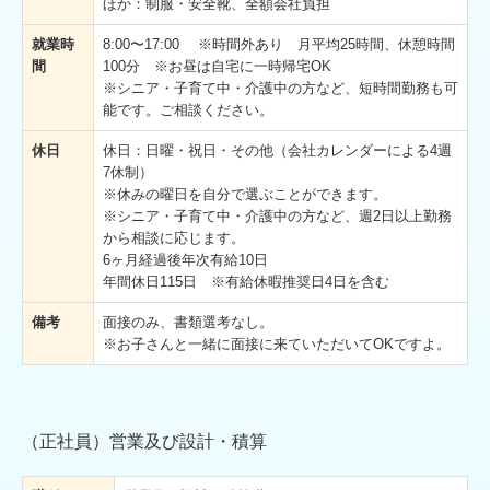
ほか：制服・安全靴、全額会社負担
就業時
8:00〜17:00 ※時間外あり ⽉平均25時間、休憩時間
間
100分 ※お昼は自宅に一時帰宅OK
※シニア・子育て中・介護中の方など、短時間勤務も可
能です。ご相談ください。
休日
休日：日曜・祝日・その他（会社カレンダーによる4週
7休制）
※休みの曜日を自分で選ぶことができます。
※シニア・子育て中・介護中の方など、週2日以上勤務
から相談に応じます。
6ヶ⽉経過後年次有給10日
年間休日
115
日 ※有給休暇推奨日4日を含む
備考
面接のみ、書類選考なし。
※お子さんと一緒に面接に来ていただいてOKですよ。
（正社員）営業及び設計・積算