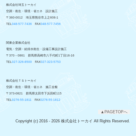
株式会社埼玉トーカイ
空調・衛生・環境・省エネ 設計施工
〒360-0012 埼玉県熊谷市上之608-1
TEL
048-577-7436
FAX
048-577-7456
関東企業株式会社
電気・空調・給排水衛生・設備工事設計施工
〒370－0861 群馬県高崎市八千代町1丁目16-16
TEL
027-326-8500
FAX
027-323-5753
株式会社ＴＳトーカイ
空調・衛生・環境・省エネ 施工全般
〒373-0821 群馬県太田市下浜田町115
TEL
0276-55-1811
FAX
0276-55-1812
▲PAGETOPへ
Copyright (c) 2016 - 2026 株式会社トーカイ All Rights Reserved.