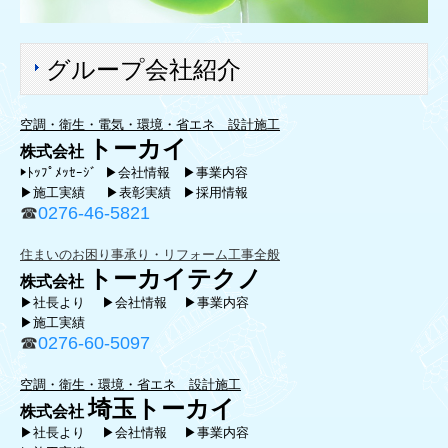
グループ会社紹介
空調・衛生・電気・環境・省エネ 設計施工
トーカイ
株式会社
▶
ﾄｯﾌﾟﾒｯｾｰｼﾞ
▶会社情報
▶事業内容
▶施工実績
▶表彰実績
▶採用情報
☎
0276-46-5821
住まいのお困り事承り・リフォーム工事全般
トー
カイテクノ
株式会社
▶社長より
▶会社情報
▶事業内容
▶施工実績
☎
0276-60-5097
空調・衛生・環境・省エネ 設計施工
埼玉トーカイ
株式会社
▶社長より
▶会社情報
▶事業内容