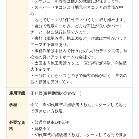
・スケジュール管理は個人の裁量にお任せします。
・スーパーゼネコンより地元ゼネコンとの業務が中
事業内容
心。
地元でじっくり1件1件モノづくりに取り組めます。
施工実績
・自分で現場をつかみ、どんな工法が良いかパート
ナーと一緒に試行錯誤できます。
採用情報
・書類（現場管理、施工図など）作成は本社がバック
アップする体制あり。
お問い合わせ
・事務作業は本社内で行うため1人1台デスク完備、居
心地の良いアットホームな会社です。
・太田市内施工実績Ｎｏ.１！直請率は約4割、今後拡
関東企業株式会社
大予定です。
・一般住宅からハコものまで顧客の幅が広く、景気の
事業内容
波の影響を受けづらい。
採用情報
雇用形態
正社員(雇用期間の定めなし)
お問い合わせ
学歴
不問 ※50代60代の経験者大歓迎。Uターンして地元
で働きたい方歓迎。
採用情報
必要な資
・普通自動⾞1種免許
格
・資格不問
社員インタビュー
・50代60代の経験者大歓迎。Uターンして地元で働き