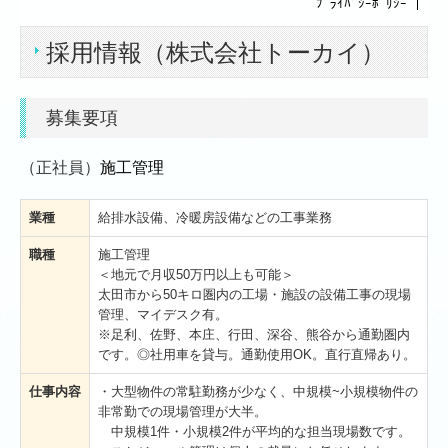
ﾌﾟﾗｲﾊﾞｼｰﾎﾟﾘｼｰ
｜
事業内容
採用情報（株式会社トーカイ）
リフォームの流れ
施工実績
募集要項
採用情報
（正社員）
施工管理
お問い合わせ
業種
給排水設備、冷暖房設備などの工事業務
株式会社埼玉トーカイ
職種
施工管理
事業内容
＜地元で月収50万円以上も可能＞
太田市から50キロ圏内の工場・施設の設備工事の現場
施工実績
管理、マイデスク有。
※足利、佐野、本庄、行田、深谷、熊谷から通勤圏内
採用情報
です。◎社用車を貸与。通勤使用OK。直行直帰あり。
仕事内容
・大型物件の常駐勤務が少なく、中規模~小規模物件の
お問い合わせ
非常勤での現場管理が大半。
中規模1件・小規模2件が平均的な担当現場数です。
株式会社TSトーカイ