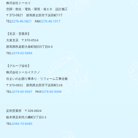
株式会社トーカイ
空調・衛生・電気・環境・省エネ 設計施工
〒373-0821 群馬県太田市下浜田町117
TEL
0276-46-5821
FAX
0276-46-1917
【支店・営業所】
大泉支店
〒370-0514
群馬県邑楽郡大泉町朝日5丁目9-3
TEL
0276-62-5866
【グループ会社】
株式会社トーカイテクノ
住まいのお困り事承り・リフォーム工事全般
〒373-0821 群馬県太田市下浜田町116
TEL
0276-60-5097
FAX
0276-60-5098
足利営業所
〒326-0824
栃木県足利市八幡町2丁目2-1
TEL
0284-70-8480