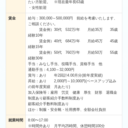
たい方歓迎。 ※現在最年長63歳
年間行事
・⼥性歓迎
プライバシーポリシー
賃⾦
給与：300,000～500,000円 前給を考慮いたします、
ご相談ください。
賃金例）30代 532万/年 月給35万 35歳
更新履歴
経験10年
賃金例）40代 684万/年 月給45万 45歳
経験15年
賃金例）50代 760万/年 月給50万 55歳
経験30年
手当：みなし手当、役職手当、資格手当 他
通勤手当：4,100～32,000円
賞与：あり 年2回計4.00月分(前年度実績)
昇給：あり 2,000円～10,000円(ベースアップ込み
の前年度実績 月あたり)
加入保険等：雇用 労災 健康 厚生 財形 退職金
制度あり顧客紹介手数料制度あり
顧客紹介手数料制度あり
ほか：制服・安全靴・社用携帯、全額会社負担
就業時間
8:00〜17:00
※時間外あり ⽉平均25時間、休憩時間100分