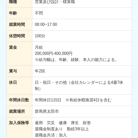
職種
営業及び設計・積算職
年齢
不問
就業時間
08:00~17:00
休憩時間
100分
賃金
月給
200,000円-400,000円
※給与幅は、年齢、経験、本人の能力による。
賞与
年2回
休日
日・祝日・その他（会社カレンダーによる4週7休
制）
年間休日数
年間休日
115
日 ※有給休暇推奨4日を含む
就業場所
群馬県太田市
加入保険等
雇用 労災 健康 厚生 財形
退職金制度あり 勤続3年以上
退職金共済：加入