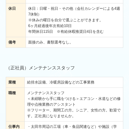
休日
休日：日曜・祝日・その他（会社カレンダーによる4週
7休制）
※休みの曜日を自分で選ぶことができます。
6ヶ⽉経過後年次有給10日
年間休日
115
日 ※有給休暇推奨日4日を含む
備考
面接のみ、書類選考なし。
（正社員）メンテナンススタッフ
業種
給排水設備、冷暖房設備などの工事業務
職種
メンテナンススタッフ
＜未経験から手に職をつける＞エアコン・水道などの修
理や点検業務のアシスタント
※フリーター、期間工の方。シニア、女性の方。歓迎で
す。正社員になりませんか。
仕事内
・太田市周辺の工場（車・食品関連など）や施設（学