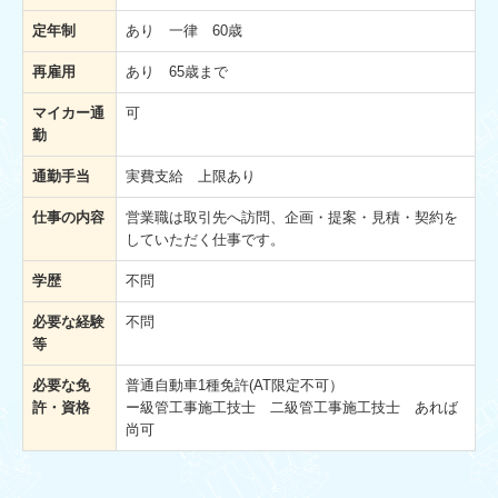
定年制
あり 一律 60歳
再雇用
あり 65歳まで
マイカー通
可
勤
通勤手当
実費支給 上限あり
仕事の内容
営業職は取引先へ訪問、企画・提案・見積・契約を
していただく仕事です。
学歴
不問
必要な経験
不問
等
必要な免
普通自動車1種免許(AT限定不可）
許・資格
ー級管工事施工技士 二級管工事施工技士 あれば
尚可