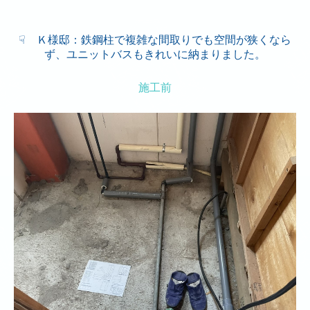
事業内容
☟ Ｋ様邸：鉄鋼柱で複雑な間取りでも空間が狭くなら
施工実績
ず、ユニットバスもきれいに納まりました。
採用情報
施工前
お問い合わせ
関東企業株式会社
事業内容
採用情報
お問い合わせ
採用情報
社員インタビュー