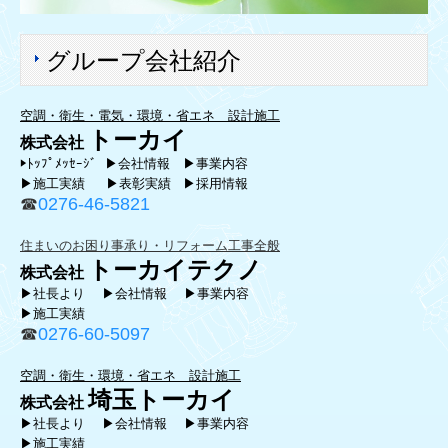
グループ会社紹介
空調・衛生・電気・環境・省エネ 設計施工
トーカイ
株式会社
▶
ﾄｯﾌﾟﾒｯｾｰｼﾞ
▶会社情報
▶事業内容
▶施工実績
▶表彰実績
▶採用情報
☎
0276-46-5821
住まいのお困り事承り・リフォーム工事全般
トー
カイテクノ
株式会社
▶社長より
▶会社情報
▶事業内容
▶施工実績
☎
0276-60-5097
空調・衛生・環境・省エネ 設計施工
埼玉トーカイ
株式会社
▶社長より
▶会社情報
▶事業内容
▶施工実績