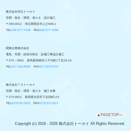
株式会社埼玉トーカイ
空調・衛生・環境・省エネ 設計施工
〒360-0012 埼玉県熊谷市上之608-1
TEL
048-577-7436
FAX
048-577-7456
関東企業株式会社
電気・空調・給排水衛生・設備工事設計施工
〒370－0861 群馬県高崎市八千代町1丁目16-16
TEL
027-326-8500
FAX
027-323-5753
株式会社ＴＳトーカイ
空調・衛生・環境・省エネ 施工全般
〒373-0821 群馬県太田市下浜田町115
TEL
0276-55-1811
FAX
0276-55-1812
▲PAGETOPへ
Copyright (c) 2016 - 2026 株式会社トーカイ All Rights Reserved.