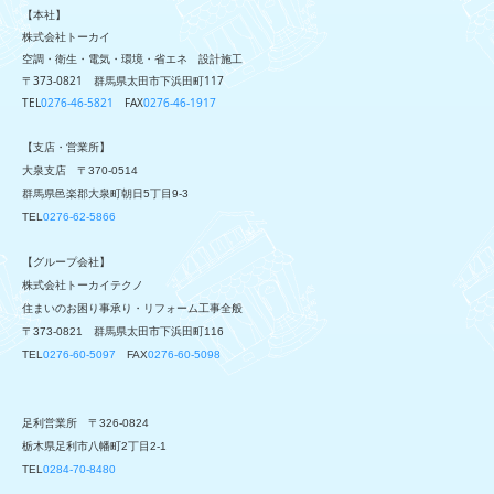
【本社】
株式会社トーカイ
空調・衛生・電気・環境・省エネ 設計施工
〒373-0821 群馬県太田市下浜田町117
TEL
0276-46-5821
FAX
0276-46-1917
【支店・営業所】
大泉支店
〒370-0514
群馬県邑楽郡大泉町朝日5丁目9-3
TEL
0276-62-5866
【グループ会社】
株式会社トーカイテクノ
住まいのお困り事承り・リフォーム工事全般
〒373-0821 群馬県太田市下浜田町116
TEL
0276-60-5097
FAX
0276-60-5098
足利営業所
〒326-0824
栃木県足利市八幡町2丁目2-1
TEL
0284-70-8480