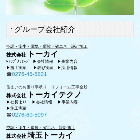
グループ会社紹介
空調・衛生・電気・環境・省エネ 設計施工
トーカイ
株式会社
▶
ﾄｯﾌﾟﾒｯｾｰｼﾞ
▶会社情報
▶事業内容
▶施工実績
▶表彰実績
▶採用情報
☎
0276-46-5821
住まいのお困り事承り・リフォーム工事全般
トー
カイテクノ
株式会社
▶社長より
▶会社情報
▶事業内容
▶施工実績
☎
0276-60-5097
空調・衛生・環境・省エネ 設計施工
埼玉トーカイ
株式会社